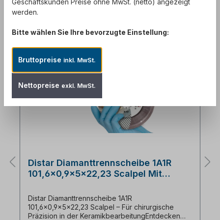
Produktgalerie überspringen
Kunden kauften auch:
Geschäftskunden Preise ohne MwSt. (netto) angezeigt
werden.
Bitte wählen Sie Ihre bevorzugte Einstellung:
Bruttopreise
inkl. MwSt.
Nettopreise
exkl. MwSt.
Distar Diamanttrennscheibe 1A1R
101,6x0,9x5x22,23 Scalpel Mit
chirurgischer Präzision
Distar Diamanttrennscheibe 1A1R
101,6x0,9x5x22,23 Scalpel – Für chirurgische
Präzision in der KeramikbearbeitungEntdecken