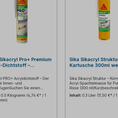
 Sikacryl Pro+ Premium
Sika Sikacryl Struktu
-Dichtstoff –
Kartusche 300ml we
ellregenfest &
streichbar
yl PRO+ Acryldichtstoff – Der
Sika Sikacryl Struktur – Kör
ür Innen- und
Acryl-Spachtelmasse für Pu
fugenSuchen Sie einen
Risse (300 ml)Kurzbeschre
ssigen, vielseitig
Gebrauchsfertige, haftstark
:
0.5 Kilogramm
(4,74 €* / 1
Inhalt:
0.3 Liter
(11,50 €* / 1
zbaren Dichtstoff, der sowohl
Spachtelmasse mit putzähnl
amm)
en- als auch im Außenbereich
Körnung für das unsichtbar
as er verspricht? Der Sikacryl
Ausbessern von Rissen und
t Ihr perfekter Partner für alle
Fehlstellen. Perfekt geeigne
ussfugen, Risse und
Mauerwerk, Putz und Raupu