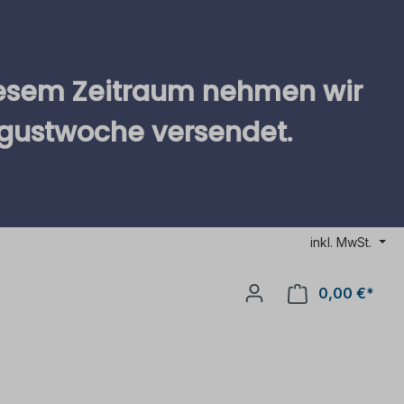
diesem Zeitraum nehmen wir
ugustwoche versendet.
inkl. MwSt.
0,00 €*
Ware