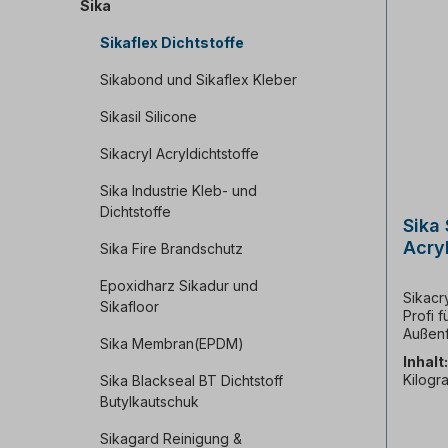
Sika
Sikaflex Dichtstoffe
Sikabond und Sikaflex Kleber
Sikasil Silicone
Sikacryl Acryldichtstoffe
Sika Industrie Kleb- und
Dichtstoffe
Sika
Acryl
Sika Fire Brandschutz
Schn
Epoxidharz Sikadur und
Über
Sikacr
Sikafloor
Profi f
Außen
Sika Membran(EPDM)
zuverlä
Inhalt
einset
Kilogr
Sika Blackseal BT Dichtstoff
im Inn
Butylkautschuk
hält, w
PRO+ is
Sikagard Reinigung &
Anschl