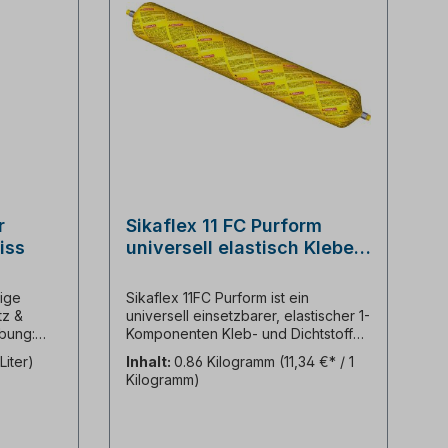
r
Sikaflex 11 FC Purform
iss
universell elastisch Kleben
und Dichten Folienbeutel
600ml
nige
Sikaflex 11FC Purform ist ein
tz &
universell einsetzbarer, elastischer 1-
ibung:
Komponenten Kleb- und Dichtstoff
e Acryl-
auf Polyurethanbasis für den Innen-
 Liter)
Inhalt:
0.86 Kilogramm
(11,34 €* / 1
icher
und Außenbereich. Die Sika
Kilogramm)
e
verbessert seine seit vielen Jahren
rund um den Bau als allrounder
t für
bekannte, bewährte Sikaflex 11FC+
tz im
PU Technologie und erreicht mit der