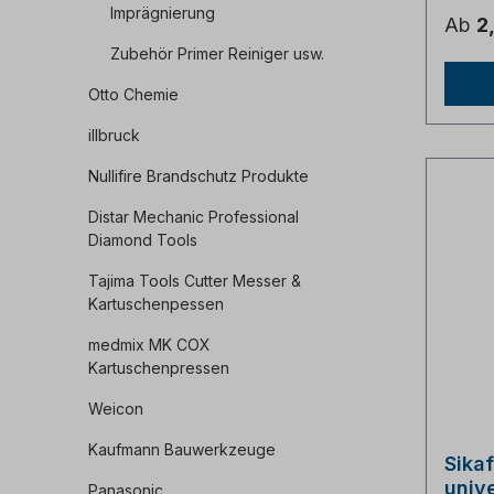
Imprägnierung
Bautei
Ab
2
Trocke
Fenste
Zubehör Primer Reiniger usw.
dieses
durch 
Otto Chemie
Verarb
Vielsei
illbruck
gängi
Sikacr
Nullifire Brandschutz Produkte
Vortei
Blick:S
Distar Mechanic Professional
auch b
Diamond Tools
Außenb
schütz
Tajima Tools Cutter Messer &
der A
Kartuschenpessen
Haftun
einer 
medmix MK COX
Beton,
Kartuschenpressen
Alumini
Beweg
Weicon
ideal 
und De
Kaufmann Bauwerkzeuge
Fügt si
Sikaf
Raumko
unive
Aushär
Panasonic