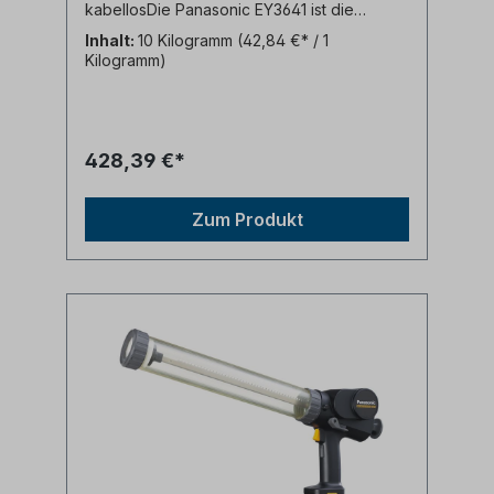
kabellosDie Panasonic EY3641 ist die
perfekte Akku-Kartuschenpistole für
Inhalt:
10 Kilogramm
(42,84 €* / 1
professionelle Anwender und ambitionierte
Kilogramm)
Heimwerker. Sie überzeugt durch ihre
kraftvolle Leistung, präzise Dosierung und
komfortable Bedienung.Highlights der
EY3641:Leistungsstarker 14,4 V Akku für
gleichmäßiges ArbeitenLanglebiger 4,0 Ah
428,39 €*
Akku für lange LaufzeitenVielseitig
einsetzbar für Kartuschen und Beutel bis
600 mlKomfortable Bedienung dank
Zum Produkt
ergonomischem Design und geringem
GewichtPräzise Dosierung durch
elektronische DrehzahlsteuerungRobustes
Gehäuse und hochwertiges Getriebe für
lange LebensdauerInklusive 1 x 4,0 Ah
Akku, Ladegerät und KofferDie EY3641 ist
ideal für:Verarbeiten von Dichtstoffen und
KlebstoffenAbdichten von Fenstern, Türen
und FugenVerkleben von Holz, Metall,
Kunststoff und anderen
MaterialienAnbringen von Fliesenspiegeln
und Deko-ElementenÜberzeugen Sie sich
selbst von der Kraft und Präzision der
Panasonic EY3641! Neuer leistungsstarker