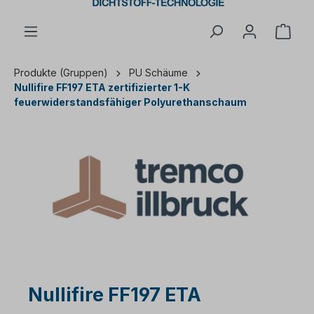
Ware
Produkte (Gruppen)
PU Schäume
Nullifire FF197 ETA zertifizierter 1-K
feuerwiderstandsfähiger Polyurethanschaum
Nullifire FF197 ETA