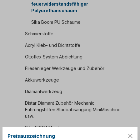
feuerwiderstandsfähiger
Polyurethanschaum
Sika Boom PU Schäume
Schmierstoffe
Acryl Kleb- und Dichtstoffe
Ottoflex System Abdichtung
Fliesenleger Werkzeuge und Zubehör
Akkuwerkzeuge
Diamantwerkzeug
Distar Diamant Zubehör Mechanic
Führungshilfen Staubabsaugung MiniMaschine
usw.
Sika EPDM Membrane
Preisauszeichnung
Hinterfüllmaterial Rundschnur PE & PUR