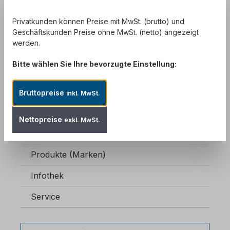
Schönox Fliesenkleber
Privatkunden können Preise mit MwSt. (brutto) und
Geschäftskunden Preise ohne MwSt. (netto) angezeigt
Schönox Nivellierungen
werden.
Weicon Technische Sprays
Bitte wählen Sie Ihre bevorzugte Einstellung:
Weicon Montagebänder zur dauerhaften
Verklebung
Bruttopreise
inkl. MwSt.
Epoxidharz Kleber, Reperaturmassen,
Reperaturmörtel
Nettopreise
exkl. MwSt.
Sikagard Reinigung & Imprägnierung
Produkte (Marken)
Infothek
Service