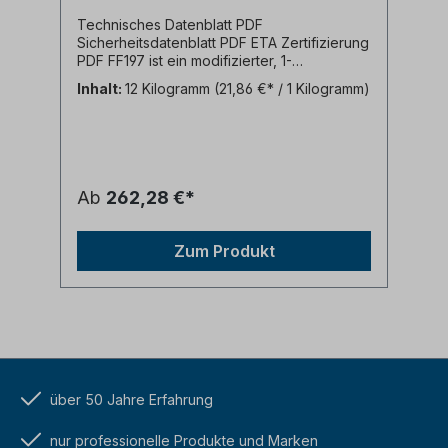
Technisches Datenblatt PDF
Sicherheitsdatenblatt PDF ETA Zertifizierung
PDF FF197 ist ein modifizierter, 1-
komponentiger, feuerwiderstandsfähiger
Inhalt:
12 Kilogramm
(21,86 €* / 1 Kilogramm)
Polyurethanschaum. FF197 ist zum Füllen und
Abdichten von linienförmigen Fugen mit
Anspruch an den Brandschutz geeignet.
Nachweis der Feuerwiderstandsfähigkeit in
Fugen zwischen mineralischen Bauteilen
Schnelle & einfache Verarbeitung Hohe
Ab
262,28 €*
Ausbeute Geringer Verbrauch je laufendem
Meter Fuge Hervorragender akustischer
sowie wärmedämmender Fugenabschluss
Zum Produkt
Auch manuell anwendbar durch 2 in 1-Ventil
über 50 Jahre Erfahrung
nur professionelle Produkte und Marken