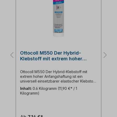
Sikaflex 11 FC Purform universell
elastisch Kleben und Dichten
Kartusche 300ml
t
Sikaflex 11FC Purform ist ein universell
einsetzbarer, elastischer 1-Komponenten
bstoff
Kleb- und Dichtstoff auf Polyurethanbasis
xtrem
für den Innen- und Außenbereich. Die Sika
ler
verbessert seine seit vielen Jahren rund um
hr
den Bau als allrounder bekannte, bewährte
Sikaflex 11FC+ PU Technologie und erreicht
Varianten ab
7,13 €*
ichen
mit der Purform Generation ein früher
 (UP,
belastbares, höher beständiges und
stein,
sicheres Polyurethan.Anwendungsgebiete:
8,35 €*