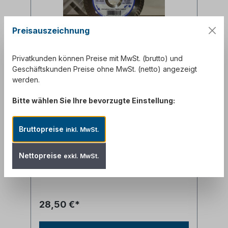
Preisauszeichnung
Privatkunden können Preise mit MwSt. (brutto) und
Geschäftskunden Preise ohne MwSt. (netto) angezeigt
Kaufmann Diamanttrennscheibe
werden.
TSF Turbo 115mm
Bitte wählen Sie Ihre bevorzugte Einstellung:
Hochwertige robuste spezielle 1,5mm dünne
Diamanttrennscheibe für Natur-/Kunststein,
Bruttopreise
inkl. MwSt.
Ziegel, Keramik, Feinsteinzeug, Beton und
allgemeines Baustellenmaterial. max 100 m/s
Inhalt:
0.5 Kilogramm
(57,00 €* / 1
, max 16.600 rpm
Nettopreise
exkl. MwSt.
Kilogramm)
28,50 €*