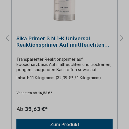
Sika Primer 3 N 1-K Universal
Reaktionsprimer Auf mattfeuchten
und trockenen, porigen, saugenden
Baustoffen sowie auf Metallen.
Transparenter Reaktionsprimer auf
Epoxidharzbasis Auf mattfeuchten und trockenen,
porigen, saugenden Baustoffen sowie auf
Metallen Ablüftzeit min. 30 Minuten max. 8 Stunden
Inhalt:
1.1 Kilogramm
(32,39 €* / 1 Kilogramm)
Ergibigkeit pro 1000ml Laufmeter Fuge ca.: Auf
Metalle ca.:400m Auf saugenden porösen ca.
250m Datenblatt runterladen
Varianten ab
16,53 €*
Ab
35,63 €*
Zum Produkt