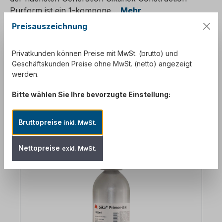
Purform ist ein 1-kompone…
Mehr
Preisauszeichnung
Downloads
2
Bewertungen
Privatkunden können Preise mit MwSt. (brutto) und
Geschäftskunden Preise ohne MwSt. (netto) angezeigt
werden.
Bitte wählen Sie Ihre bevorzugte Einstellung:
Bruttopreise
inkl. MwSt.
Produktgalerie überspringen
Zubehör
Nettopreise
exkl. MwSt.