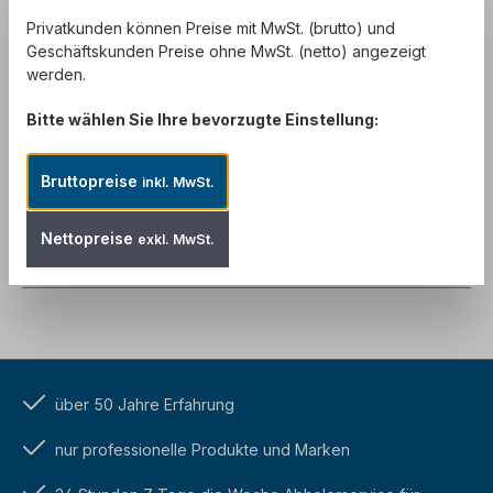
Privatkunden können Preise mit MwSt. (brutto) und
Produktnummer:
SW10058
Geschäftskunden Preise ohne MwSt. (netto) angezeigt
werden.
Bitte wählen Sie Ihre bevorzugte Einstellung:
Beschreibung
Das Tajima Endura Hard Lock25 LC-521 Cutter
Bruttopreise
inkl. MwSt.
Messer ist ein robustes Schneidewerkzeug mit einer
extra dicken Klingenführun…
Mehr
Nettopreise
exkl. MwSt.
Bewertungen
über 50 Jahre Erfahrung
nur professionelle Produkte und Marken