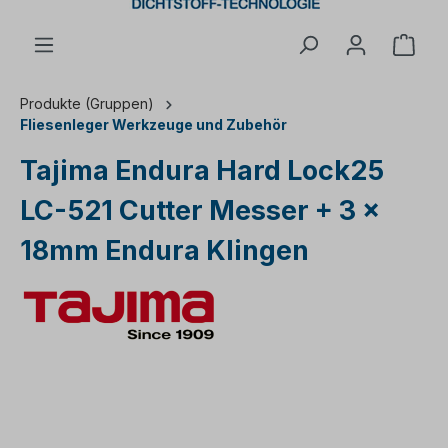
Ware
Produkte (Gruppen)
Fliesenleger Werkzeuge und Zubehör
Tajima Endura Hard Lock25
LC-521 Cutter Messer + 3 x
18mm Endura Klingen
Bildergalerie überspringen