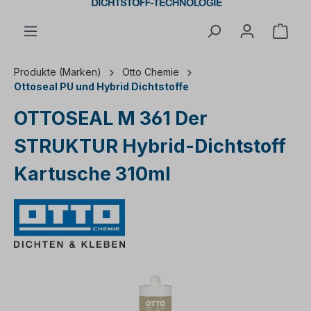
Ware
Produkte (Marken)
Otto Chemie
Ottoseal PU und Hybrid Dichtstoffe
OTTOSEAL M 361 Der
STRUKTUR Hybrid-Dichtstoff
Kartusche 310ml
Bildergalerie überspringen