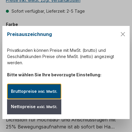
Preise inkl. MwSt. zzgl. Versandkosten
Sofort verfügbar, Lieferzeit: 2-5 Tage
auswählen
Farbe
Preisauszeichnung
BETONGRAU
HELLGRAUBEIGE
MÖRTELGRAU
SANDBEIGE
WEISS RAL9016
Privatkunden können Preise mit MwSt. (brutto) und
Geschäftskunden Preise ohne MwSt. (netto) angezeigt
werden.
In den Warenkorb
Bitte wählen Sie Ihre bevorzugte Einstellung:
Produktnummer:
OTTOM361KTUWEISS9016
Bruttopreise
inkl. MwSt.
Beschreibung
Nettopreise
exkl. MwSt.
OTTOSEAL M 361 Der STRUKTUR Hybrid-
Dichtstoff für Hochbau- und Anschlussfugen mit
25% Bewegungsaufnahme ist ab sofort bei Ha…