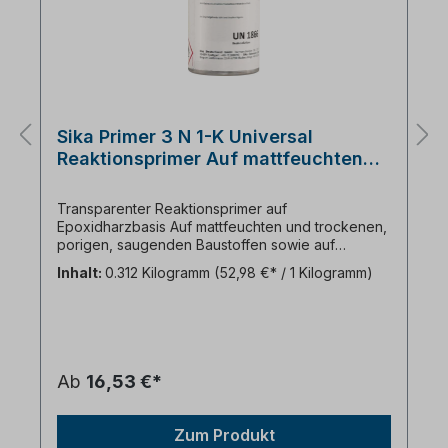
Sika Primer 3 N 1-K Universal
Reaktionsprimer Auf mattfeuchten
und trockenen, porigen, saugenden
Baustoffen sowie auf Metallen.
Transparenter Reaktionsprimer auf
Epoxidharzbasis Auf mattfeuchten und trockenen,
porigen, saugenden Baustoffen sowie auf
Metallen Ablüftzeit min. 30 Minuten max. 8 Stunden
Inhalt:
0.312 Kilogramm
(52,98 €* / 1 Kilogramm)
Ergibigkeit pro 1000ml Laufmeter Fuge ca.: Auf
Metalle ca.:400m Auf saugenden porösen ca.
250m Datenblatt runterladen
Ab
16,53 €*
Zum Produkt