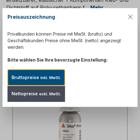
einsetzbarer, elastischer 1-Komponenten Kleb- und
Dichtstoff auf Polyurethanbasis f…
Mehr
Preisauszeichnung
Downloads
2
Bewertungen
Privatkunden können Preise mit MwSt. (brutto) und
Geschäftskunden Preise ohne MwSt. (netto) angezeigt
werden.
Bitte wählen Sie Ihre bevorzugte Einstellung:
Bruttopreise
inkl. MwSt.
Produktgalerie überspringen
Kunden kauften auch:
Nettopreise
exkl. MwSt.