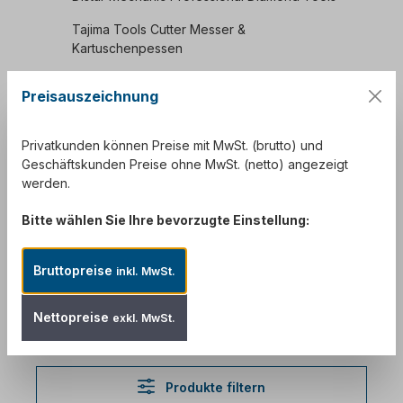
Tajima Tools Cutter Messer &
Kartuschenpessen
medmix MK COX Kartuschenpressen
Preisauszeichnung
Weicon
Privatkunden können Preise mit MwSt. (brutto) und
Kaufmann Bauwerkzeuge
Geschäftskunden Preise ohne MwSt. (netto) angezeigt
Panasonic
werden.
Schönox Fliesen- und Baustofftechnik (Sika)
Bitte wählen Sie Ihre bevorzugte Einstellung:
Brenntag
Bruttopreise
inkl. MwSt.
Infothek
Nettopreise
Service
exkl. MwSt.
Produkte filtern